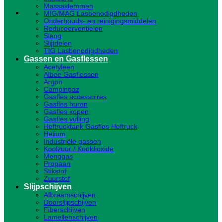
Massaklemmen
MIG/MAG Lasbenodigdheden
Onderhouds- en reinigingsmiddelen
Reduceerventielen
Slang
Slijtdelen
TIG Lasbenodigdheden
Gassen en Gasflessen
Acetyleen
Albee Gasflessen
Argon
Campingaz
Gasfles accessoires
Gasfles huren
Gasfles kopen
Gasfles vulling
Heftrucktank Gasfles Heftruck
Helium
Industriële gassen
Koolzuur / Kooldioxide
Menggas
Propaan
Stikstof
Zuurstof
Slijpschijven
Afbraamschijven
Doorslijpschijven
Fiberschijven
Lamellenschijven