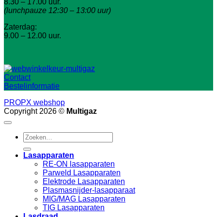
8.30 – 17.00 uur.
(lunchpauze 12:30 – 13:00 uur)
Zaterdag:
9.00 – 12.00 uur.
Contact
Bestelinformatie
PROPX webshop
Copyright 2026 ©
Multigaz
Zoeken
naar:
Lasapparaten
RE-ON lasapparaten
Parweld Lasapparaten
Elektrode Lasapparaten
Plasmasnijder-lasapparaat
MIG/MAG Lasapparaten
TIG Lasapparaten
Lasdraad