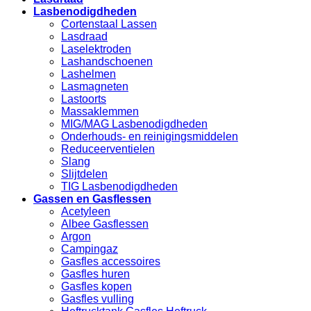
Lasbenodigdheden
Cortenstaal Lassen
Lasdraad
Laselektroden
Lashandschoenen
Lashelmen
Lasmagneten
Lastoorts
Massaklemmen
MIG/MAG Lasbenodigdheden
Onderhouds- en reinigingsmiddelen
Reduceerventielen
Slang
Slijtdelen
TIG Lasbenodigdheden
Gassen en Gasflessen
Acetyleen
Albee Gasflessen
Argon
Campingaz
Gasfles accessoires
Gasfles huren
Gasfles kopen
Gasfles vulling