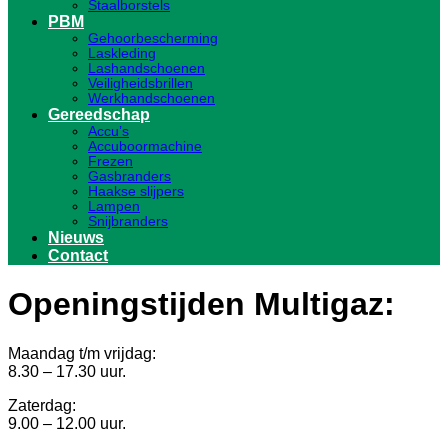
Staalborstels
PBM
Gehoorbescherming
Laskleding
Lashandschoenen
Veiligheidsbrillen
Werkhandschoenen
Gereedschap
Accu’s
Accuboormachine
Frezen
Gasbranders
Haakse slijpers
Lampen
Snijbranders
Nieuws
Contact
Openingstijden Multigaz:
Maandag t/m vrijdag:
8.30 – 17.30 uur.
Zaterdag:
9.00 – 12.00 uur.