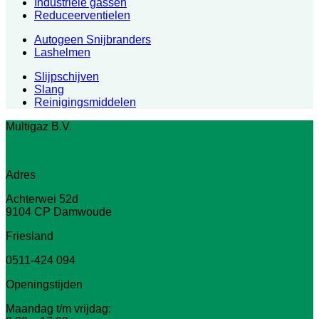
Industriële gassen
Reduceerventielen
Autogeen Snijbranders
Lashelmen
Slijpschijven
Slang
Reinigingsmiddelen
Multigaz B.V.
Adres
Achterwei 52d
9104 CP Damwoude
Friesland
0511-424 094
Openingstijden
Maandag t/m vrijdag: