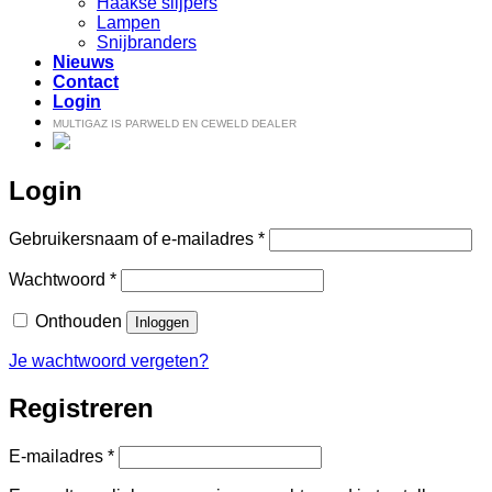
Haakse slijpers
Lampen
Snijbranders
Nieuws
Contact
Login
MULTIGAZ IS PARWELD EN CEWELD DEALER
Login
Vereist
Gebruikersnaam of e-mailadres
*
Vereist
Wachtwoord
*
Onthouden
Inloggen
Je wachtwoord vergeten?
Registreren
Vereist
E-mailadres
*