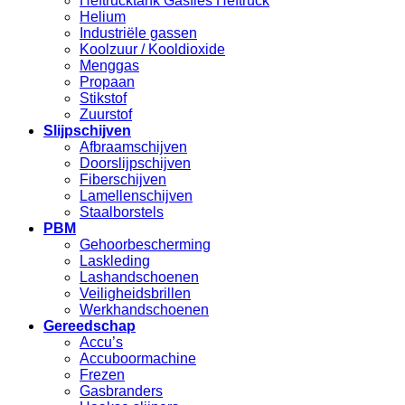
Heftrucktank Gasfles Heftruck
Helium
Industriële gassen
Koolzuur / Kooldioxide
Menggas
Propaan
Stikstof
Zuurstof
Slijpschijven
Afbraamschijven
Doorslijpschijven
Fiberschijven
Lamellenschijven
Staalborstels
PBM
Gehoorbescherming
Laskleding
Lashandschoenen
Veiligheidsbrillen
Werkhandschoenen
Gereedschap
Accu’s
Accuboormachine
Frezen
Gasbranders