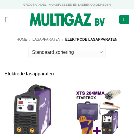
Ga
GROOTHANDEL IN GASFLESSEN EN LASBENODIGDHEDEN
naar
inhoud
HOME
/
LASAPPARATEN
/
ELEKTRODE LASAPPARATEN
Elektrode lasapparaten