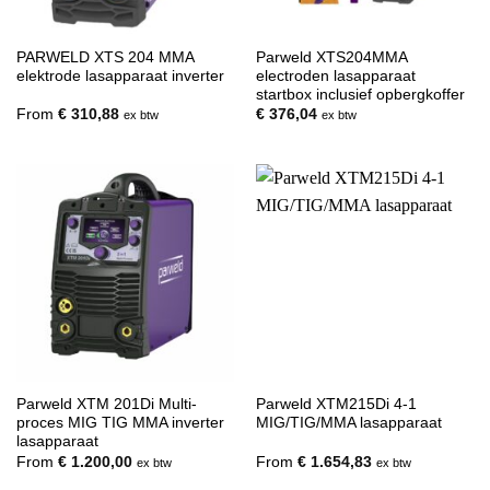
PARWELD XTS 204 MMA
Parweld XTS204MMA
elektrode lasapparaat inverter
electroden lasapparaat
startbox inclusief opbergkoffer
From
€
310,88
€
376,04
ex btw
ex btw
Parweld XTM 201Di Multi-
Parweld XTM215Di 4-1
proces MIG TIG MMA inverter
MIG/TIG/MMA lasapparaat
lasapparaat
From
€
1.200,00
From
€
1.654,83
ex btw
ex btw