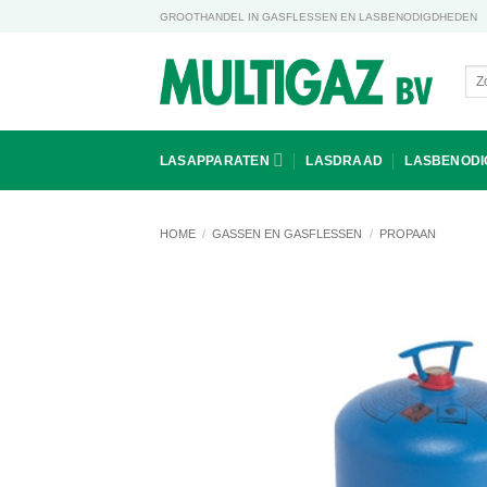
Ga
GROOTHANDEL IN GASFLESSEN EN LASBENODIGDHEDEN
naar
inhoud
Zoe
naa
LASAPPARATEN
LASDRAAD
LASBENOD
HOME
/
GASSEN EN GASFLESSEN
/
PROPAAN