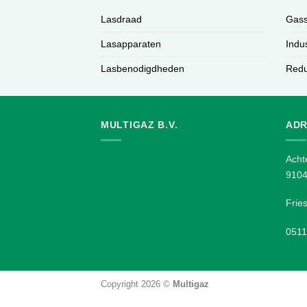
Lasdraad
Gass
Lasapparaten
Indu
Lasbenodigdheden
Redu
MULTIGAZ B.V.
ADR
Acht
910
Frie
0511
Copyright 2026 ©
Multigaz