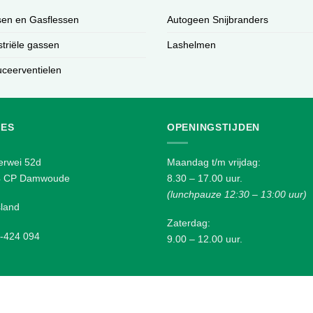
en en Gasflessen
Autogeen Snijbranders
striële gassen
Lashelmen
ceerventielen
ES
OPENINGSTIJDEN
erwei 52d
Maandag t/m vrijdag:
4 CP Damwoude
8.30 – 17.00 uur.
(lunchpauze 12:30 – 13:00 uur)
sland
Zaterdag:
-424 094
9.00 – 12.00 uur.