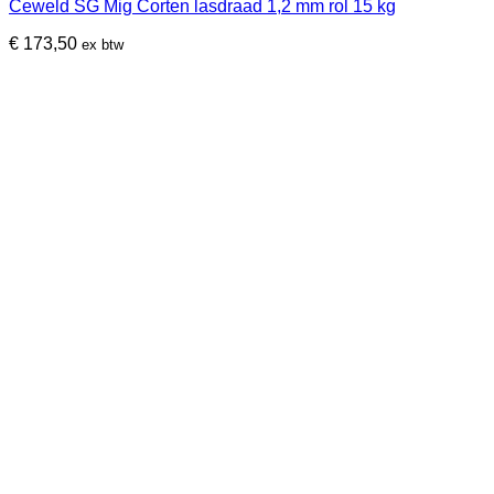
Ceweld SG Mig Corten lasdraad 1,2 mm rol 15 kg
€
173,50
ex btw