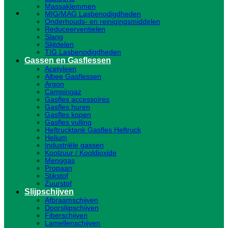
Massaklemmen
MIG/MAG Lasbenodigdheden
Onderhouds- en reinigingsmiddelen
Reduceerventielen
Slang
Slijtdelen
TIG Lasbenodigdheden
Gassen en Gasflessen
Acetyleen
Albee Gasflessen
Argon
Campingaz
Gasfles accessoires
Gasfles huren
Gasfles kopen
Gasfles vulling
Heftrucktank Gasfles Heftruck
Helium
Industriële gassen
Koolzuur / Kooldioxide
Menggas
Propaan
Stikstof
Zuurstof
Slijpschijven
Afbraamschijven
Doorslijpschijven
Fiberschijven
Lamellenschijven