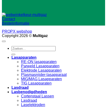
Contact
Bestelinformatie
PROPX webshop
Copyright 2026 ©
Multigaz
Zoeken
naar:
Lasapparaten
RE-ON lasapparaten
Parweld Lasapparaten
Elektrode Lasapparaten
Plasmasnijder-lasapparaat
MIG/MAG Lasapparaten
TIG Lasapparaten
Lasdraad
Lasbenodigdheden
Cortenstaal Lassen
Lasdraad
Laselektroden