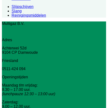
Slijpschijven
Slang
Reinigingsmiddelen
Multigaz B.V.
Adres
Achterwei 52d
9104 CP Damwoude
Friesland
0511-424 094
Openingstijden
Maandag t/m vrijdag:
8.30 – 17.00 uur.
(lunchpauze 12:30 – 13:00 uur)
Zaterdag:
9.00 – 12.00 uur.