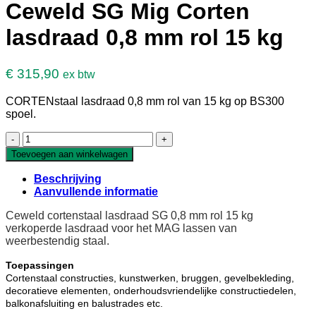
Ceweld SG Mig Corten
lasdraad 0,8 mm rol 15 kg
€
315,90
ex btw
CORTENstaal lasdraad 0,8 mm rol van 15 kg op BS300
spoel.
Ceweld
SG
Toevoegen aan winkelwagen
Mig
Corten
Beschrijving
lasdraad
Aanvullende informatie
0,8
mm
Ceweld cortenstaal lasdraad SG 0,8 mm rol 15 kg
rol
verkoperde lasdraad voor het MAG lassen van
15
weerbestendig staal.
kg
aantal
Toepassingen
Cortenstaal constructies, kunstwerken, bruggen, gevelbekleding,
decoratieve elementen, onderhoudsvriendelijke constructiedelen,
balkonafsluiting en balustrades etc.