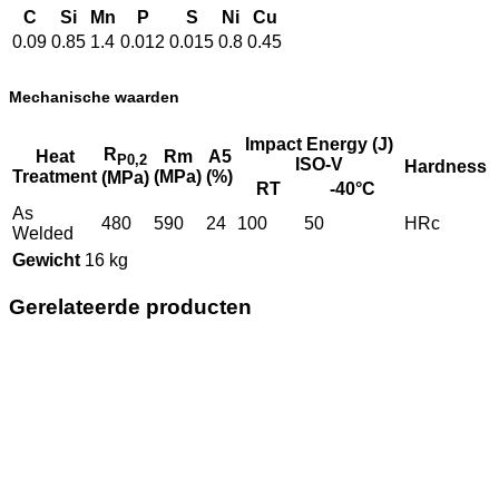
C
Si
Mn
P
S
Ni
Cu
0.09
0.85
1.4
0.012
0.015
0.8
0.45
Mechanische waarden
Impact Energy (J)
R
Heat
Rm
A5
P0,2
ISO-V
Hardness
Treatment
(MPa)
(%)
(MPa)
RT
-40°C
As
480
590
24
100
50
HRc
Welded
Gewicht
16 kg
Gerelateerde producten