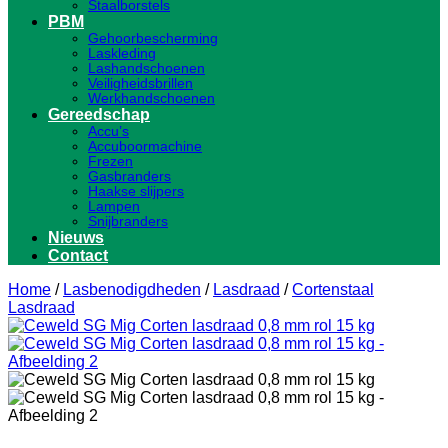
Staalborstels
PBM
Gehoorbescherming
Laskleding
Lashandschoenen
Veiligheidsbrillen
Werkhandschoenen
Gereedschap
Accu’s
Accuboormachine
Frezen
Gasbranders
Haakse slijpers
Lampen
Snijbranders
Nieuws
Contact
Home
/
Lasbenodigdheden
/
Lasdraad
/
Cortenstaal
Lasdraad