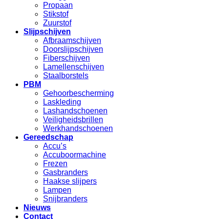
Propaan
Stikstof
Zuurstof
Slijpschijven
Afbraamschijven
Doorslijpschijven
Fiberschijven
Lamellenschijven
Staalborstels
PBM
Gehoorbescherming
Laskleding
Lashandschoenen
Veiligheidsbrillen
Werkhandschoenen
Gereedschap
Accu’s
Accuboormachine
Frezen
Gasbranders
Haakse slijpers
Lampen
Snijbranders
Nieuws
Contact