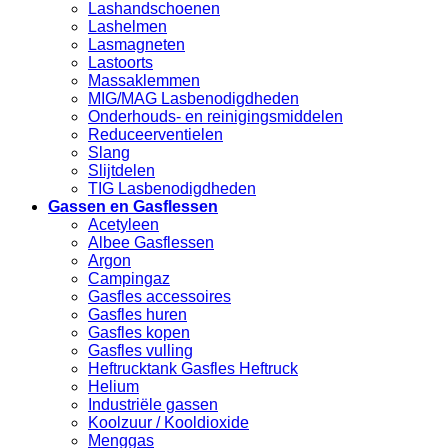
Lashandschoenen
Lashelmen
Lasmagneten
Lastoorts
Massaklemmen
MIG/MAG Lasbenodigdheden
Onderhouds- en reinigingsmiddelen
Reduceerventielen
Slang
Slijtdelen
TIG Lasbenodigdheden
Gassen en Gasflessen
Acetyleen
Albee Gasflessen
Argon
Campingaz
Gasfles accessoires
Gasfles huren
Gasfles kopen
Gasfles vulling
Heftrucktank Gasfles Heftruck
Helium
Industriële gassen
Koolzuur / Kooldioxide
Menggas