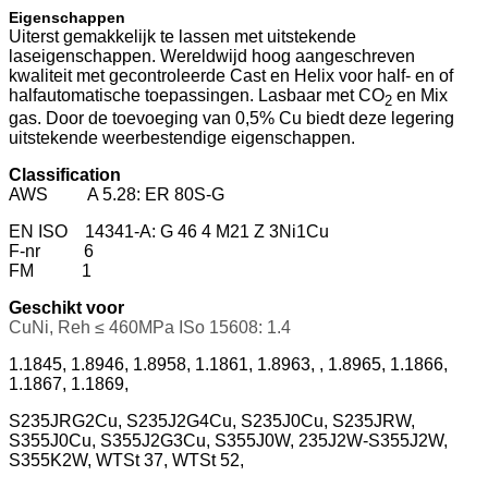
Eigenschappen
Uiterst gemakkelijk te lassen met uitstekende
laseigenschappen. Wereldwijd hoog aangeschreven
kwaliteit met gecontroleerde Cast en Helix voor half- en of
halfautomatische toepassingen. Lasbaar met CO
en Mix
2
gas. Door de toevoeging van 0,5% Cu biedt deze legering
uitstekende weerbestendige eigenschappen.
Classification
AWS A 5.28: ER 80S-G
EN ISO 14341-A: G 46 4 M21 Z 3Ni1Cu
F-nr 6
FM 1
Geschikt voor
CuNi, Reh ≤ 460MPa ISo 15608: 1.4
1.1845, 1.8946, 1.8958, 1.1861, 1.8963, , 1.8965, 1.1866,
1.1867, 1.1869,
S235JRG2Cu, S235J2G4Cu, S235J0Cu, S235JRW,
S355J0Cu, S355J2G3Cu, S355J0W, 235J2W-S355J2W,
S355K2W, WTSt 37, WTSt 52,