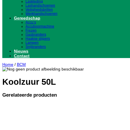
Laskleding
Lashandschoenen
Veiligheidsbrillen
Werkhandschoenen
Gereedschap
Accu’s
Accuboormachine
Frezen
Gasbranders
Haakse slijpers
Lampen
Snijbranders
Nieuws
Contact
Home
/
BCM
Koolzuur 50L
Gerelateerde producten