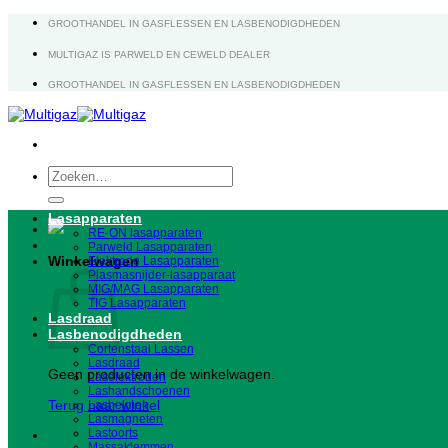
Ga
GROOTHANDEL IN GASFLESSEN EN LASBENODIGDHEDEN
naar
inhoud
MULTIGAZ IS PARWELD EN CEWELD DEALER
GROOTHANDEL IN GASFLESSEN EN LASBENODIGDHEDEN
Zoeken
naar:
Lasapparaten
RE-ON lasapparaten
Parweld Lasapparaten
Winkelwagen
Elektrode Lasapparaten
Plasmasnijder-lasapparaat
MIG/MAG Lasapparaten
TIG Lasapparaten
Lasdraad
Lasbenodigdheden
Cortenstaal Lassen
Lasdraad
Geen producten in de winkelwagen.
Laselektroden
Lashandschoenen
Terug naar winkel
Lashelmen
Lasmagneten
Lastoorts
Massaklemmen