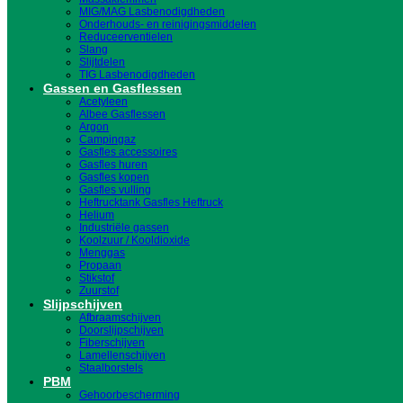
MIG/MAG Lasbenodigdheden
Onderhouds- en reinigingsmiddelen
Reduceerventielen
Slang
Slijtdelen
TIG Lasbenodigdheden
Gassen en Gasflessen
Acetyleen
Albee Gasflessen
Argon
Campingaz
Gasfles accessoires
Gasfles huren
Gasfles kopen
Gasfles vulling
Heftrucktank Gasfles Heftruck
Helium
Industriële gassen
Koolzuur / Kooldioxide
Menggas
Propaan
Stikstof
Zuurstof
Slijpschijven
Afbraamschijven
Doorslijpschijven
Fiberschijven
Lamellenschijven
Staalborstels
PBM
Gehoorbescherming