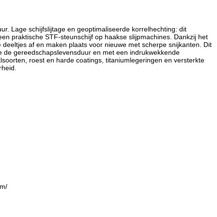
r. Lage schijfslijtage en geoptimaliseerde korrelhechting: dit
een praktische STF-steunschijf op haakse slijpmachines. Dankzij het
che deeltjes af en maken plaats voor nieuwe met scherpe snijkanten. Dit
ende de gereedschapslevensduur en met een indrukwekkende
oorten, roest en harde coatings, titaniumlegeringen en versterkte
rheid.
mm/