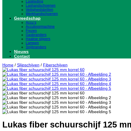
Laskleding
Lashandschoenen
Veiligheidsbrillen
Werkhandschoenen
Gereedschap
Accu’s
Accuboormachine
Frezen
Gasbranders
Haakse slijpers
Lampen
Snijbranders
Nieuws
Contact
Home
/
Slijpschijven
/
Fiberschijven
Lukas fiber schuurschijf 125 mm