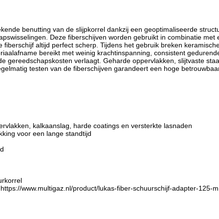
ekende benutting van de slijpkorrel dankzij een geoptimaliseerde structuu
apswisselingen. Deze fiberschijven worden gebruikt in combinatie met 
eze fiberschijf altijd perfect scherp. Tijdens het gebruik breken keramis
teriaalafname bereikt met weinig krachtinspanning, consistent gedur
 gereedschapskosten verlaagt. Geharde oppervlakken, slijtvaste staals
elmatig testen van de fiberschijven garandeert een hoge betrouwbaa
ervlakken, kalkaanslag, harde coatings en versterkte lasnaden
kking voor een lange standtijd
jd
rkorrel
https://www.multigaz.nl/product/lukas-fiber-schuurschijf-adapter-125-