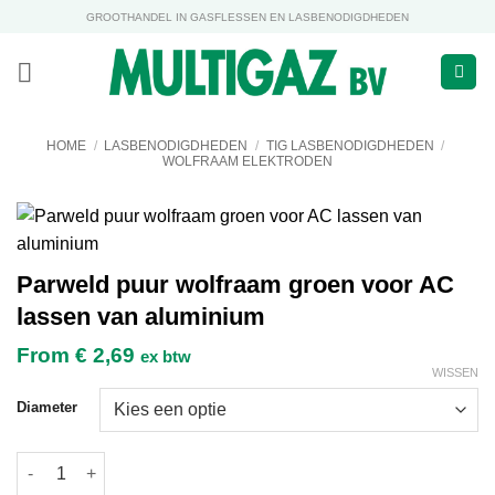
Ga
GROOTHANDEL IN GASFLESSEN EN LASBENODIGDHEDEN
naar
inhoud
HOME
/
LASBENODIGDHEDEN
/
TIG LASBENODIGDHEDEN
/
WOLFRAAM ELEKTRODEN
Parweld puur wolfraam groen voor AC
lassen van aluminium
From
€
2,69
ex btw
WISSEN
Diameter
Parweld puur wolfraam groen voor AC lassen van aluminium aa