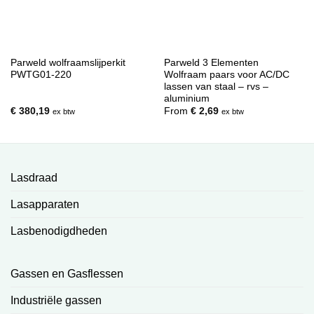
Parweld wolfraamslijperkit
Parweld 3 Elementen
PWTG01-220
Wolfraam paars voor AC/DC
lassen van staal – rvs –
aluminium
€
380,19
From
€
2,69
ex btw
ex btw
Lasdraad
Lasapparaten
Lasbenodigdheden
Gassen en Gasflessen
Industriële gassen