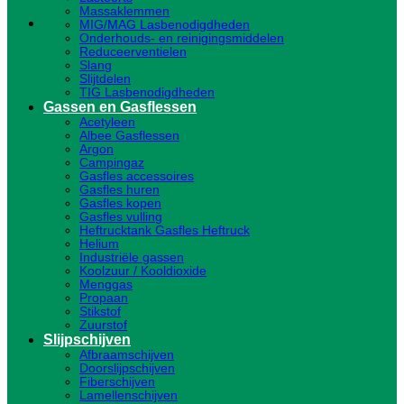
Massaklemmen
MIG/MAG Lasbenodigdheden
Onderhouds- en reinigingsmiddelen
Reduceerventielen
Slang
Slijtdelen
TIG Lasbenodigdheden
Gassen en Gasflessen
Acetyleen
Albee Gasflessen
Argon
Campingaz
Gasfles accessoires
Gasfles huren
Gasfles kopen
Gasfles vulling
Heftrucktank Gasfles Heftruck
Helium
Industriële gassen
Koolzuur / Kooldioxide
Menggas
Propaan
Stikstof
Zuurstof
Slijpschijven
Afbraamschijven
Doorslijpschijven
Fiberschijven
Lamellenschijven