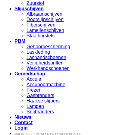
Zuurstof
Slijpschijven
Afbraamschijven
Doorslijpschijven
Fiberschijven
Lamellenschijven
Staalborstels
PBM
Gehoorbescherming
Laskleding
Lashandschoenen
Veiligheidsbrillen
Werkhandschoenen
Gereedschap
Accu’s
Accuboormachine
Frezen
Gasbranders
Haakse slijpers
Lampen
Snijbranders
Nieuws
Contact
Login
MULTIGAZ IS PARWELD EN CEWELD DEALER