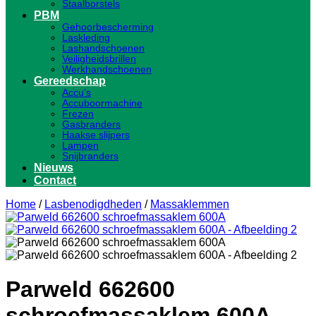
Staalborstels
PBM
Gehoorbescherming
Laskleding
Lashandschoenen
Veiligheidsbrillen
Werkhandschoenen
Gereedschap
Accu’s
Accuboormachine
Frezen
Gasbranders
Haakse slijpers
Lampen
Snijbranders
Nieuws
Contact
Home
/
Lasbenodigdheden
/
Massaklemmen
Parweld 662600
schroefmassaklem 600A