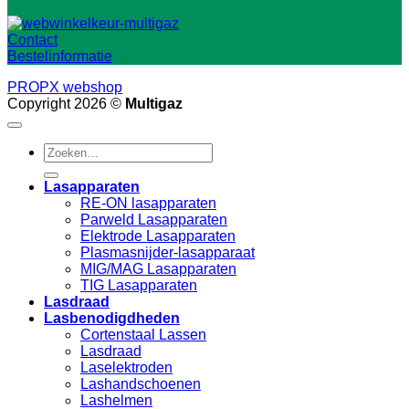
Contact
Bestelinformatie
PROPX webshop
Copyright 2026 ©
Multigaz
Zoeken
naar:
Lasapparaten
RE-ON lasapparaten
Parweld Lasapparaten
Elektrode Lasapparaten
Plasmasnijder-lasapparaat
MIG/MAG Lasapparaten
TIG Lasapparaten
Lasdraad
Lasbenodigdheden
Cortenstaal Lassen
Lasdraad
Laselektroden
Lashandschoenen
Lashelmen