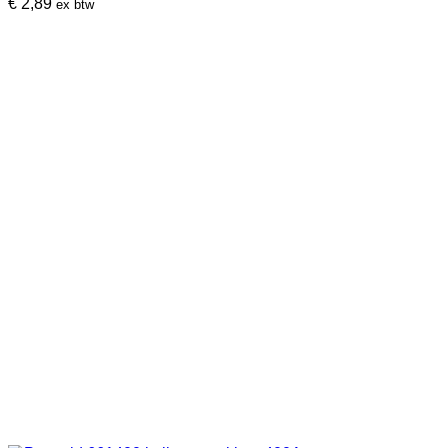
€
2,89
ex btw