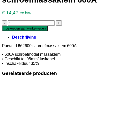
€
14,47
ex btw
Parweld
662600
Toevoegen aan winkelwagen
schroefmassaklem
600A
Beschrijving
aantal
Parweld 662600 schroefmassaklem 600A
• 600A schroefmodel massaklem
• Geschikt tot 95mm² laskabel
• Inschakelduur 35%
Gerelateerde producten