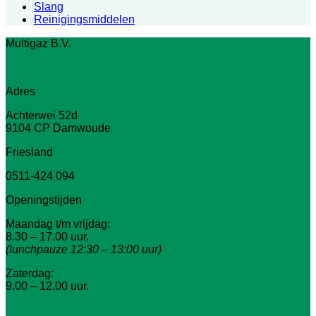
Slang
Reinigingsmiddelen
Multigaz B.V.
Adres
Achterwei 52d
9104 CP Damwoude
Friesland
0511-424 094
Openingstijden
Maandag t/m vrijdag:
8.30 – 17.00 uur.
(lunchpauze 12:30 – 13:00 uur)
Zaterdag:
9.00 – 12.00 uur.