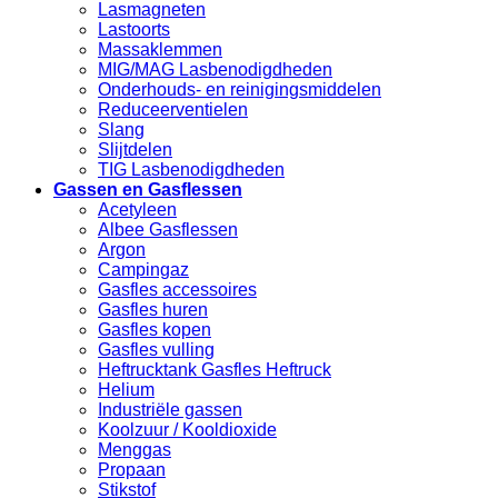
Lasmagneten
Lastoorts
Massaklemmen
MIG/MAG Lasbenodigdheden
Onderhouds- en reinigingsmiddelen
Reduceerventielen
Slang
Slijtdelen
TIG Lasbenodigdheden
Gassen en Gasflessen
Acetyleen
Albee Gasflessen
Argon
Campingaz
Gasfles accessoires
Gasfles huren
Gasfles kopen
Gasfles vulling
Heftrucktank Gasfles Heftruck
Helium
Industriële gassen
Koolzuur / Kooldioxide
Menggas
Propaan
Stikstof