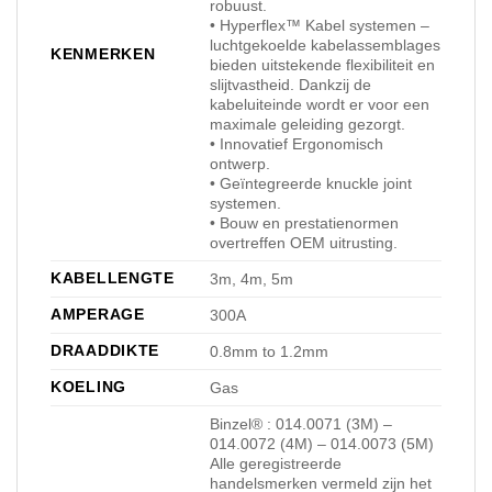
robuust.
• Hyperflex™ Kabel systemen –
luchtgekoelde kabelassemblages
KENMERKEN
bieden uitstekende flexibiliteit en
slijtvastheid. Dankzij de
kabeluiteinde wordt er voor een
maximale geleiding gezorgt.
• Innovatief Ergonomisch
ontwerp.
• Geïntegreerde knuckle joint
systemen.
• Bouw en prestatienormen
overtreffen OEM uitrusting.
KABELLENGTE
3m, 4m, 5m
AMPERAGE
300A
DRAADDIKTE
0.8mm to 1.2mm
KOELING
Gas
Binzel® : 014.0071 (3M) –
014.0072 (4M) – 014.0073 (5M)
Alle geregistreerde
handelsmerken vermeld zijn het