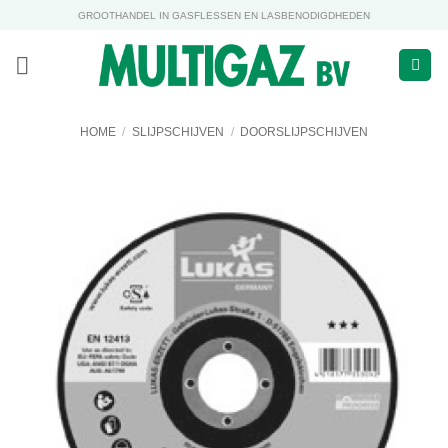
Ga
GROOTHANDEL IN GASFLESSEN EN LASBENODIGDHEDEN
naar
inhoud
HOME
/
SLIJPSCHIJVEN
/
DOORSLIJPSCHIJVEN