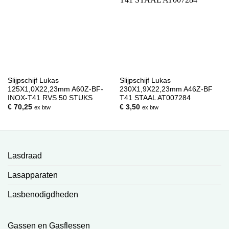
Slijpschijf Lukas
Slijpschijf Lukas
125X1,0X22,23mm A60Z-BF-
230X1,9X22,23mm A46Z-BF
INOX-T41 RVS 50 STUKS
T41 STAAL AT007284
€
70,25
€
3,50
ex btw
ex btw
Lasdraad
Lasapparaten
Lasbenodigdheden
Gassen en Gasflessen