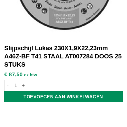
Slijpschijf Lukas 230X1,9X22,23mm
A46Z-BF T41 STAAL AT007284 DOOS 25
STUKS
€
87,50
ex btw
Slijpschijf Lukas 230X1,9X22,23mm A46Z-BF T41 STAAL AT007
TOEVOEGEN AAN WINKELWAGEN