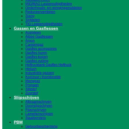
MIG/MAG Lasbenodigdheden
Onderhouds- en reinigingsmiddelen
Reduceerventielen
Slang
Slijtdelen
TIG Lasbenodigdheden
Gassen en Gasflessen
Acetyleen
Albee Gasflessen
Argon
Campingaz
Gasfles accessoires
Gasfles huren
Gasfles kopen
Gasfles vulling
Heftrucktank Gasfles Heftruck
Helium
Industriële gassen
Koolzuur / Kooldioxide
Menggas
Propaan
Stikstof
Zuurstof
Slijpschijven
Afbraamschijven
Doorslijpschijven
Fiberschijven
Lamellenschijven
Staalborstels
PBM
Gehoorbescherming