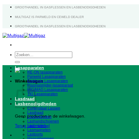
Ga
GROOTHANDEL IN GASFLESSEN EN LASBENODIGDHEDEN
naar
inhoud
MULTIGAZ IS PARWELD EN CEWELD DEALER
GROOTHANDEL IN GASFLESSEN EN LASBENODIGDHEDEN
Zoeken
naar:
Lasapparaten
RE-ON lasapparaten
Parweld Lasapparaten
Winkelwagen
Elektrode Lasapparaten
Plasmasnijder-lasapparaat
MIG/MAG Lasapparaten
TIG Lasapparaten
Lasdraad
Lasbenodigdheden
Cortenstaal Lassen
Lasdraad
Geen producten in de winkelwagen.
Laselektroden
Lashandschoenen
Terug naar winkel
Lashelmen
Lasmagneten
Lastoorts
Massaklemmen