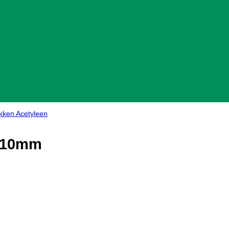
kken Acetyleen
3-10mm