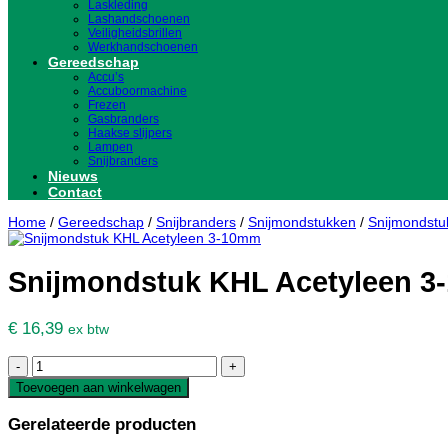
Laskleding
Lashandschoenen
Veiligheidsbrillen
Werkhandschoenen
Gereedschap
Accu’s
Accuboormachine
Frezen
Gasbranders
Haakse slijpers
Lampen
Snijbranders
Nieuws
Contact
Home
/
Gereedschap
/
Snijbranders
/
Snijmondstukken
/
Snijmondstu
Snijmondstuk KHL Acetyleen 
€
16,39
ex btw
Snijmondstuk
KHL
Toevoegen aan winkelwagen
Acetyleen
3-
Gerelateerde producten
10mm
aantal