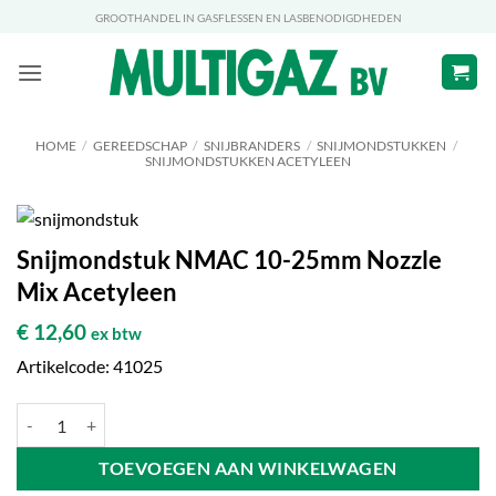
Ga
GROOTHANDEL IN GASFLESSEN EN LASBENODIGDHEDEN
naar
inhoud
HOME
/
GEREEDSCHAP
/
SNIJBRANDERS
/
SNIJMONDSTUKKEN
/
SNIJMONDSTUKKEN ACETYLEEN
Snijmondstuk NMAC 10-25mm Nozzle
Mix Acetyleen
€
12,60
ex btw
Artikelcode: 41025
Snijmondstuk NMAC 10-25mm Nozzle Mix Acetyleen aantal
TOEVOEGEN AAN WINKELWAGEN