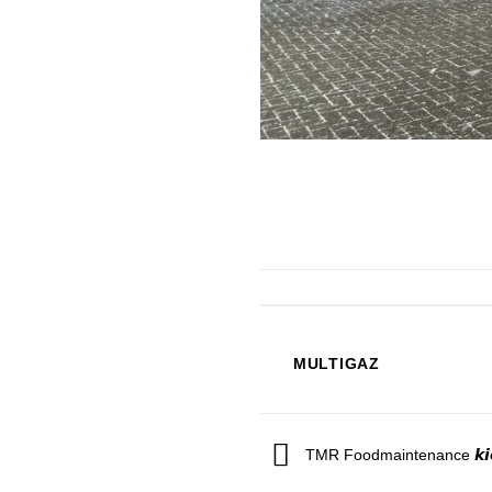
MULTIGAZ
TMR Foodmaintenance 𝙠𝙞𝙚𝙨𝙩 