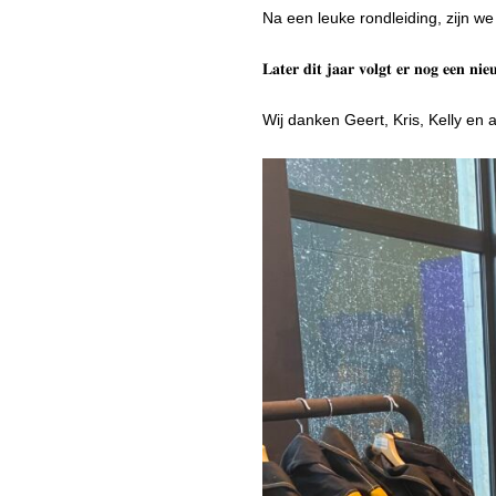
Na een leuke rondleiding, zijn w
𝐋𝐚𝐭𝐞𝐫 𝐝𝐢𝐭 𝐣𝐚𝐚𝐫 𝐯𝐨𝐥𝐠𝐭 𝐞𝐫 𝐧𝐨𝐠 𝐞𝐞𝐧 𝐧𝐢
Wij danken Geert, Kris, Kelly en 