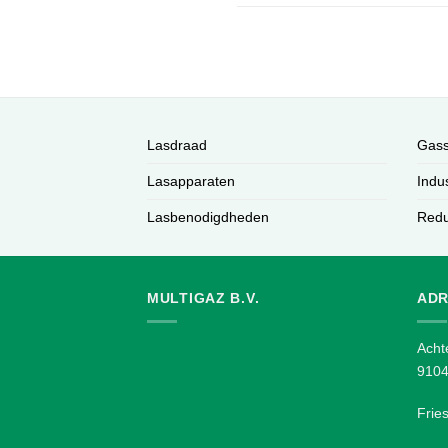
Lasdraad
Gass
Lasapparaten
Indu
Lasbenodigdheden
Redu
MULTIGAZ B.V.
ADR
Acht
910
Frie