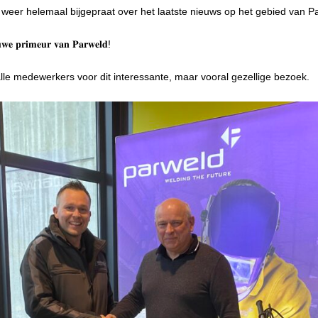
e weer helemaal bijgepraat over het laatste nieuws op het gebied van P
𝐞𝐮𝐰𝐞 𝐩𝐫𝐢𝐦𝐞𝐮𝐫 𝐯𝐚𝐧 𝐏𝐚𝐫𝐰𝐞𝐥𝐝!
alle medewerkers voor dit interessante, maar vooral gezellige bezoek.