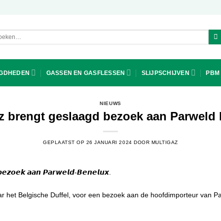
ken
r:
IGDHEDEN
GASSEN EN GASFLESSEN
SLIJPSCHIJVEN
PBM
NIEUWS
z brengt geslaagd bezoek aan Parweld
GEPLAATST OP
26 JANUARI 2024
DOOR
MULTIGAZ
 𝙗𝙚𝙯𝙤𝙚𝙠 𝙖𝙖𝙣 𝙋𝙖𝙧𝙬𝙚𝙡𝙙-𝘽𝙚𝙣𝙚𝙡𝙪𝙭.
ar het Belgische Duffel, voor een bezoek aan de hoofdimporteur van 