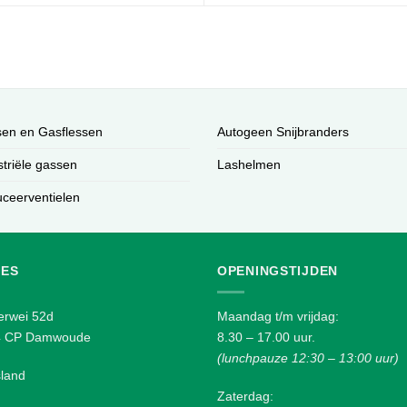
en en Gasflessen
Autogeen Snijbranders
striële gassen
Lashelmen
ceerventielen
ES
OPENINGSTIJDEN
erwei 52d
Maandag t/m vrijdag:
4 CP Damwoude
8.30 – 17.00 uur.
(lunchpauze 12:30 – 13:00 uur)
sland
Zaterdag: