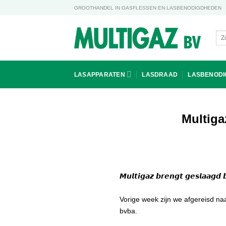
Ga
GROOTHANDEL IN GASFLESSEN EN LASBENODIGDHEDEN
naar
inhoud
Zoe
naa
LASAPPARATEN
LASDRAAD
LASBENOD
Multiga
𝙈𝙪𝙡𝙩𝙞𝙜𝙖𝙯 𝙗𝙧𝙚𝙣𝙜𝙩 𝙜𝙚𝙨𝙡𝙖𝙖𝙜𝙙
Vorige week zijn we afgereisd na
bvba
.