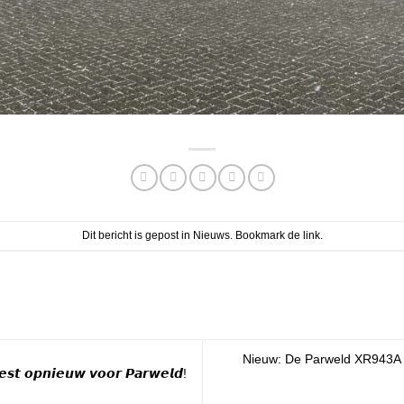
Dit bericht is gepost in
Nieuws
. Bookmark de
link
.
Nieuw: De Parweld XR943A 
𝙤𝙥𝙣𝙞𝙚𝙪𝙬 𝙫𝙤𝙤𝙧 𝙋𝙖𝙧𝙬𝙚𝙡𝙙!