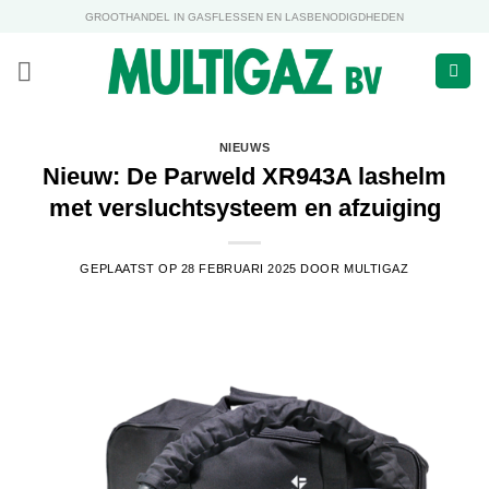
Ga
GROOTHANDEL IN GASFLESSEN EN LASBENODIGDHEDEN
naar
inhoud
NIEUWS
Nieuw: De Parweld XR943A lashelm
met versluchtsysteem en afzuiging
GEPLAATST OP
28 FEBRUARI 2025
DOOR
MULTIGAZ